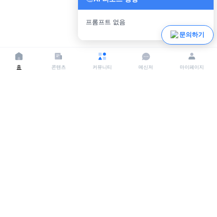
프롬프트 없음
파일 업로드
문의하기
홈
콘텐츠
커뮤니티
메신저
마이페이지
상호명:
크리어랩(Crealab)
사업자등록번호:
142-81-63569
주소:
서울시 송파구 백제고분로 395
대표자:
김현숙
이메일:
crea-lab@momjobgo.com
전화:
070-5158-1377
상호명: 주식회사 에듀이엔브이