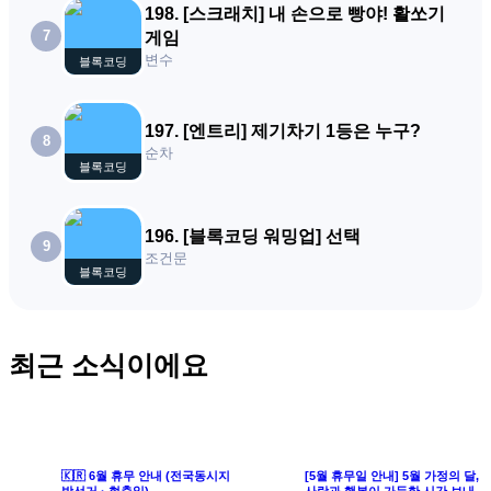
198
.
[스크래치] 내 손으로 빵야! 활쏘기
7
게임
변수
블록코딩
197
.
[엔트리] 제기차기 1등은 누구?
8
순차
블록코딩
196
.
[블록코딩 워밍업] 선택
9
조건문
블록코딩
최근 소식이에요
🇰🇷 6월 휴무 안내 (전국동시지
[5월 휴무일 안내] 5월 가정의 달,
방선거 · 현충일)
사랑과 행복이 가득한 시간 보내