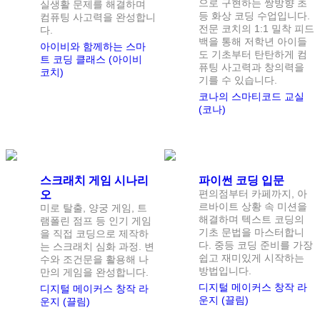
으로 구현하는 쌍방향 초
실생활 문제를 해결하며
등 화상 코딩 수업입니다.
컴퓨팅 사고력을 완성합니
전문 코치의 1:1 밀착 피드
다.
백을 통해 저학년 아이들
아이비와 함께하는 스마
도 기초부터 탄탄하게 컴
트 코딩 클래스 (아이비
퓨팅 사고력과 창의력을
코치)
기를 수 있습니다.
코나의 스마티코드 교실
(코나)
정원
1
명
정원
1
명
스크래치 게임 시나리
파이썬 코딩 입문
편의점부터 카페까지, 아
오
르바이트 상황 속 미션을
미로 탈출, 양궁 게임, 트
해결하며 텍스트 코딩의
램폴린 점프 등 인기 게임
기초 문법을 마스터합니
을 직접 코딩으로 제작하
다. 중등 코딩 준비를 가장
는 스크래치 심화 과정. 변
쉽고 재미있게 시작하는
수와 조건문을 활용해 나
방법입니다.
만의 게임을 완성합니다.
디지털 메이커스 창작 라
디지털 메이커스 창작 라
운지 (끌림)
운지 (끌림)