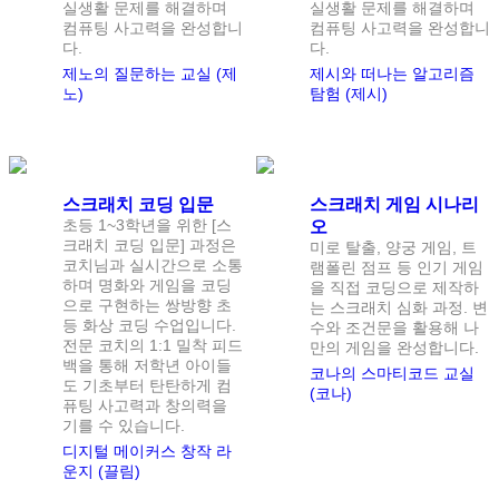
실생활 문제를 해결하며
실생활 문제를 해결하며
컴퓨팅 사고력을 완성합니
컴퓨팅 사고력을 완성합니
다.
다.
제노의 질문하는 교실 (제
제시와 떠나는 알고리즘
노)
탐험 (제시)
정원
1
명
정원
1
명
스크래치 코딩 입문
스크래치 게임 시나리
초등 1~3학년을 위한 [스
오
크래치 코딩 입문] 과정은
미로 탈출, 양궁 게임, 트
코치님과 실시간으로 소통
램폴린 점프 등 인기 게임
하며 명화와 게임을 코딩
을 직접 코딩으로 제작하
으로 구현하는 쌍방향 초
는 스크래치 심화 과정. 변
등 화상 코딩 수업입니다.
수와 조건문을 활용해 나
전문 코치의 1:1 밀착 피드
만의 게임을 완성합니다.
백을 통해 저학년 아이들
코나의 스마티코드 교실
도 기초부터 탄탄하게 컴
(코나)
퓨팅 사고력과 창의력을
기를 수 있습니다.
디지털 메이커스 창작 라
운지 (끌림)
정원
1
명
정원
1
명