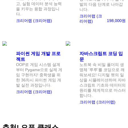
고, 실험 데이터 분석 능력
발의 다음 단계로 나아갑
을 키우는 융합 과정입니
니다.
다.
크리어랩 (크
크리어랩 (크리어랩)
198,000원
리어랩)
난이도:
고급
난이도:
초급
파이썬 게임 개발 프로
자바스크립트 코딩 입
젝트
문
OOP로 게임 시스템 설계
노트북 속 비밀 폴더의 생
부터 Pygame으로 실제 게
명체 '루루'를 코딩으로 깨
임 구현까지! 중학생을 위
워보세요! 디지털 펫의 일
한 36차시 파이썬 게임 개
상을 시뮬레이션하며 자바
발 실전 과정입니다.
스크립트 기초와 데이터의
원리를 체계적으로 마스터
크리어랩 (크리어랩)
합니다.
크리어랩 (크리어랩)
추천! 오픈 클래스