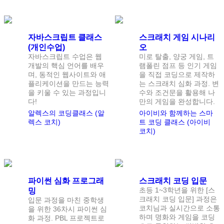
자바스크립트 클래스
스크래치 게임 시나리
(개인수업)
오
자바스크립트 수업은 웹
미로 탈출, 양궁 게임, 트
개발의 핵심 언어를 배우
램폴린 점프 등 인기 게임
며, 동적인 웹사이트와 애
을 직접 코딩으로 제작하
플리케이션을 만드는 능력
는 스크래치 심화 과정. 변
을 키울 수 있는 과정입니
수와 조건문을 활용해 나
다!
만의 게임을 완성합니다.
알렉스의 코딩클래스 (알
아이비와 함께하는 스마
렉스 코치)
트 코딩 클래스 (아이비
코치)
정원
1
명
정원
1
명
파이썬 심화 프로그래
스크래치 코딩 입문
초등 1~3학년을 위한 [스
밍
크래치 코딩 입문] 과정은
입문 과정을 마친 중학생
코치님과 실시간으로 소통
을 위한 36차시 파이썬 심
하며 명화와 게임을 코딩
화 과정. PBL 프로젝트로