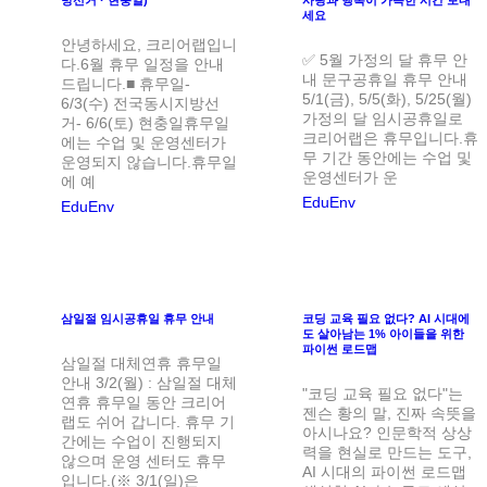
세요
안녕하세요, 크리어랩입니
✅ 5월 가정의 달 휴무 안
다.6월 휴무 일정을 안내
내 문구공휴일 휴무 안내
드립니다.■ 휴무일-
5/1(금), 5/5(화), 5/25(월)
6/3(수) 전국동시지방선
가정의 달 임시공휴일로
거- 6/6(토) 현충일휴무일
크리어랩은 휴무입니다.휴
에는 수업 및 운영센터가
무 기간 동안에는 수업 및
운영되지 않습니다.휴무일
운영센터가 운
에 예
EduEnv
EduEnv
삼일절 임시공휴일 휴무 안내
코딩 교육 필요 없다? AI 시대에
도 살아남는 1% 아이들을 위한
파이썬 로드맵
삼일절 대체연휴 휴무일
안내 3/2(월) : 삼일절 대체
"코딩 교육 필요 없다"는
연휴 휴무일 동안 크리어
젠슨 황의 말, 진짜 속뜻을
랩도 쉬어 갑니다. 휴무 기
아시나요? 인문학적 상상
간에는 수업이 진행되지
력을 현실로 만드는 도구,
않으며 운영 센터도 휴무
AI 시대의 파이썬 로드맵​
입니다.(※ 3/1(일)은