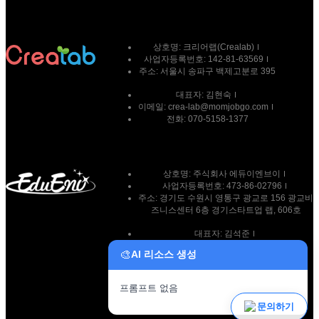
상호명:
크리어랩(Crealab)
사업자등록번호:
142-81-63569
주소:
서울시 송파구 백제고분로 395
대표자:
김현숙
이메일:
crea-lab@momjobgo.com
전화:
070-5158-1377
상호명: 주식회사 에듀이엔브이
사업자등록번호: 473-86-02796
주소: 경기도 수원시 영통구 광교로 156 광교비
즈니스센터 6층 경기스타트업 랩, 606호
대표자: 김석준
이메일: team@eduenv.com
🎨
AI 리소스 생성
전화: 010-9269-7511
프롬프트 없음
파일 업로드
문의하기