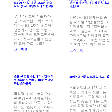
요? AI 시대, '이것' 모르면 늦습
맞는 코딩 과목, 게임하듯 찾아보
니다. (feat. 코딩보다 중요한 것)
세요! 🎮
"AI 시대, 코딩 기술자 대
안녕하세요! 문제해결 중
신 '스마트한 기획자'로 키
심 디지털 학습 플랫폼 크
워주세요!" 10년 차 교육
리어랩입니다. "코딩을 시
전문가가 전하는 초등 AI
켜보고 싶은데, 스크래치?
교육의 핵심 포인트안녕하
파이썬? 뭘 시작해야 할지
세요. 학부모님들의 든든
모르겠어요.""체험 수업 신
한 교육 파트너, 크리
청 전에 우리 아이 반응
크리어랩
크리어랩
초등 AI 코딩 수업 후기 - 캔바 AI
크리어랩 작품발표회 살펴보기📹
로 웹페이지 만들기 (바이브코딩
특강/초3~중1)
크리어랩에서 12차시 후
부모님 앞에서 선보이는
특강명: 바이브코딩 캔바
프로젝트 발표회 입니다.
AI 특강 – AI 캔바로 나만
발표회 종료 후에는 코치
의 웹페이지 만들기대상/
님이 직접 작성한 나만의
난이도: 초등학생 3학년 ~
성취 리포트가 제공됩니
중학교 1학년 권장일정: