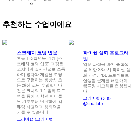
스
추천하는 수업이에요
난이도:
입문
난이도:
고급
입문 추천
스크래치 코딩 입문
파이썬 심화 프로그래
초등 1~3학년을 위한 [스
밍
크래치 코딩 입문] 과정은
입문 과정을 마친 중학생
코치님과 실시간으로 소통
을 위한 36차시 파이썬 심
하며 명화와 게임을 코딩
화 과정. PBL 프로젝트로
으로 구현하는 쌍방향 초
실생활 문제를 해결하며
등 화상 코딩 수업입니다.
컴퓨팅 사고력을 완성합니
전문 코치의 1:1 밀착 피드
다.
백을 통해 저학년 아이들
크리어랩 (산화
도 기초부터 탄탄하게 컴
@crealab)
퓨팅 사고력과 창의력을
기를 수 있습니다.
크리어랩 (크리어랩)
난이도:
고급
난이도:
초급