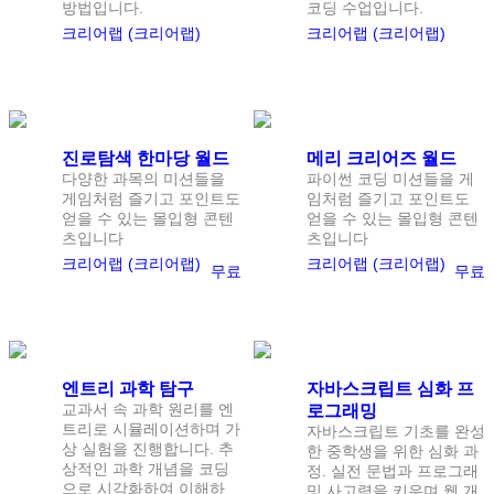
방법입니다.
코딩 수업입니다.
크리어랩 (크리어랩)
크리어랩 (크리어랩)
난이도:
입문
난이도:
입문
진로탐색 한마당 월드
메리 크리어즈 월드
다양한 과목의 미션들을
파이썬 코딩 미션들을 게
게임처럼 즐기고 포인트도
임처럼 즐기고 포인트도
얻을 수 있는 몰입형 콘텐
얻을 수 있는 몰입형 콘텐
츠입니다
츠입니다
크리어랩 (크리어랩)
크리어랩 (크리어랩)
무료
무료
난이도:
중급
난이도:
고급
엔트리 과학 탐구
자바스크립트 심화 프
교과서 속 과학 원리를 엔
로그래밍
트리로 시뮬레이션하며 가
자바스크립트 기초를 완성
상 실험을 진행합니다. 추
한 중학생을 위한 심화 과
상적인 과학 개념을 코딩
정. 실전 문법과 프로그래
으로 시각화하여 이해하
밍 사고력을 키우며 웹 개