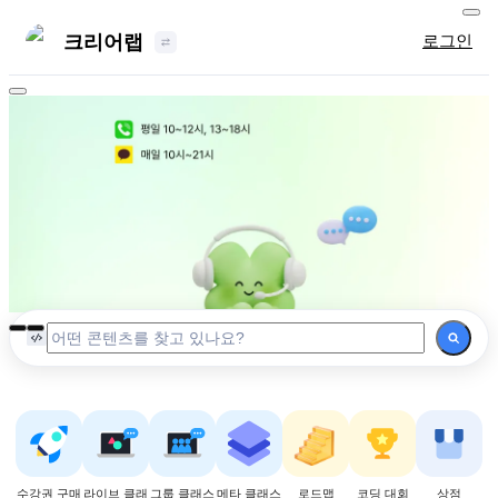
크리어랩
로그인
수강권 구매
라이브 클래
그룹 클래스
메타 클래스
로드맵
코딩 대회
상점