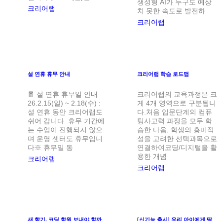
생성형 AI가 누구도 예상
크리어랩
치 못한 속도로 발전하
크리어랩
설 연휴 휴무 안내
크리어랩 학습 로드맵
🧧 설 연휴 휴무일 안내
크리어랩의 교육과정은 크
26.2.15(일) ~ 2.18(수) :
게 4개 영역으로 구분됩니
설 연휴 동안 크리어랩도
다.처음 입문단계의 컴퓨
쉬어 갑니다. 휴무 기간에
팅사고력 과정을 모두 학
는 수업이 진행되지 않으
습한 다음, 학생의 흥미적
며 운영 센터도 휴무입니
성을 고려한 선택과목으로
다※ 휴무일 동
연결하여코딩/디지털을 활
용한 개념
크리어랩
크리어랩
새 학기, 코딩 학원 보내야 할까
[신기능 출시] 우리 아이에게 딱