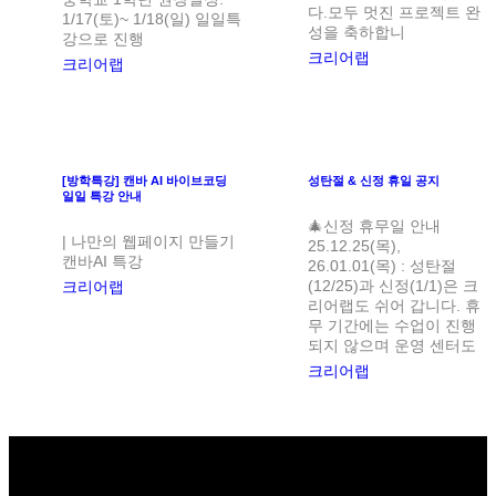
다.모두 멋진 프로젝트 완
1/17(토)~ 1/18(일) 일일특
성을 축하합니
강으로 진행
크리어랩
크리어랩
[방학특강] 캔바 AI 바이브코딩
성탄절 & 신정 휴일 공지
일일 특강 안내
🎄신정 휴무일 안내
| 나만의 웹페이지 만들기
25.12.25(목),
캔바AI 특강
26.01.01(목) : 성탄절
(12/25)과 신정(1/1)은 크
크리어랩
리어랩도 쉬어 갑니다. 휴
무 기간에는 수업이 진행
되지 않으며 운영 센터도
크리어랩