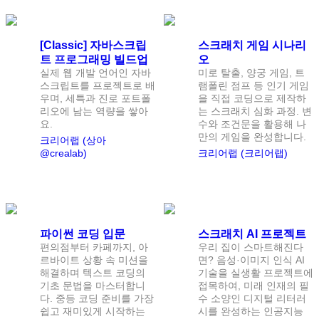
[Classic] 자바스크립
스크래치 게임 시나리
트 프로그래밍 빌드업
오
실제 웹 개발 언어인 자바
미로 탈출, 양궁 게임, 트
스크립트를 프로젝트로 배
램폴린 점프 등 인기 게임
우며, 세특과 진로 포트폴
을 직접 코딩으로 제작하
리오에 남는 역량을 쌓아
는 스크래치 심화 과정. 변
요.
수와 조건문을 활용해 나
만의 게임을 완성합니다.
크리어랩 (상아
@crealab)
크리어랩 (크리어랩)
난이도:
중급
난이도:
초급
입문 추천
파이썬 코딩 입문
스크래치 AI 프로젝트
편의점부터 카페까지, 아
우리 집이 스마트해진다
르바이트 상황 속 미션을
면? 음성·이미지 인식 AI
해결하며 텍스트 코딩의
기술을 실생활 프로젝트에
기초 문법을 마스터합니
접목하여, 미래 인재의 필
다. 중등 코딩 준비를 가장
수 소양인 디지털 리터러
쉽고 재미있게 시작하는
시를 완성하는 인공지능