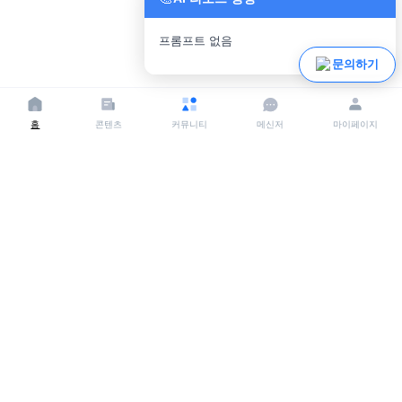
프롬프트 없음
파일 업로드
문의하기
홈
콘텐츠
커뮤니티
메신저
마이페이지
상호명:
크리어랩(Crealab)
사업자등록번호:
142-81-63569
주소:
서울시 송파구 백제고분로 395
대표자:
김현숙
이메일:
crea-lab@momjobgo.com
전화:
070-5158-1377
상호명: 주식회사 에듀이엔브이