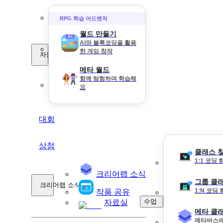
RPG 학습 어드벤처
월드 만들기
AI와 블록코딩을 활용
한 게임 창작
자율 학습
메타 월드
함께 탐험하며 학습해
요
대회
상점
클래스 
1:1 코딩
크리어랩 소식
그룹 클
크리어랩 소식
1:N 코딩
작품 공유
수업
자료실
메타 클
메타버스에