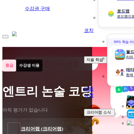
수강권 구매
로드맵
로드맵으로
코치
RPG 학습 
월드
AI
자율 학습
중급
수강생 이용
메타
함께
엔트리 논술 코딩
대회
상점
아직 평가가 없습니다
크리어랩 소식
크리어랩
(
크리어랩
)