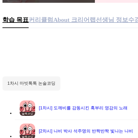
학습 목표
커리큘럼
About
크리어랩
선생님 정보
수
1차시 마빗톡톡 논술코딩
[1차시] 도깨비를 감동시킨 혹부리 영감의 노래
블록코딩
[2차시] 나비 박사 석주명의 반짝반짝 빛나는 나비
블록코딩