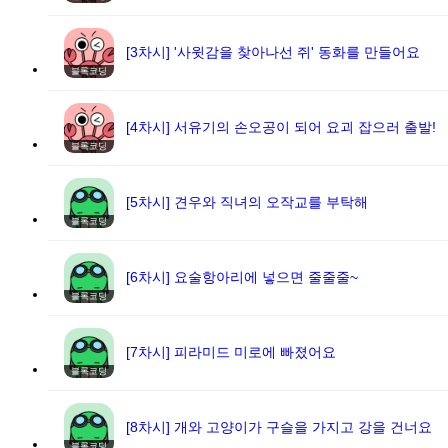
[3차시] '사윗감을 찾아나선 쥐' 동화를 만들어요
블록코딩
[4차시] 서유기의 손오공이 되어 요괴 잡으러 출발!
블록코딩
[5차시] 견우와 직녀의 오작교를 부탁해
블록코딩
[6차시] 요술항아리에 넣으면 줄줄줄~
블록코딩
[7차시] 피라미드 미로에 빠졌어요
블록코딩
[8차시] 개와 고양이가 구슬을 가지고 강을 건너요
블록코딩