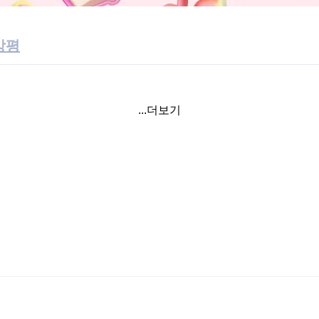
강평
...더보기