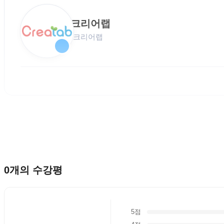
크리어랩
크리어랩
0
개의 수강평
5점