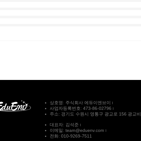
상호명: 주식회사 에듀이엔브이
사업자등록번호: 473-86-02796
주소: 경기도 수원시 영통구 광교로 156 광교
대표자: 김석준
이메일: team@eduenv.com
전화: 010-9269-7511