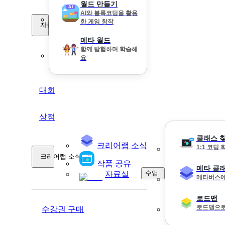
월드 만들기
AI와 블록코딩을 활용
한 게임 창작
자율 학습
메타 월드
함께 탐험하며 학습해
요
대회
상점
클래스 
크리어랩 소식
1:1 코딩
크리어랩 소식
작품 공유
메타 클
수업
자료실
메타버스에
로드맵
로드맵으로
수강권 구매